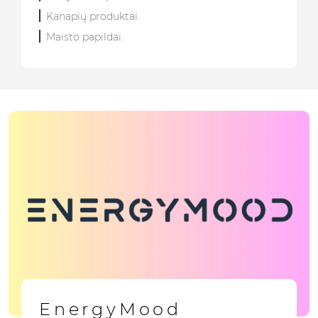
Kanapių produktai.
Maisto papildai.
EnergyMood