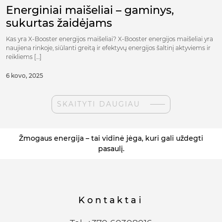
Energiniai maišeliai – gaminys,
sukurtas žaidėjams
Kas yra X-Booster energijos maišeliai? X-Booster energijos maišeliai yra
naujiena rinkoje, siūlanti greitą ir efektyvų energijos šaltinį aktyviems ir
reikliems […]
6 kovo, 2025
SKAITYTI DAUGIAU
Žmogaus energija – tai vidinė jėga, kuri gali uždegti
pasaulį.
Kontaktai