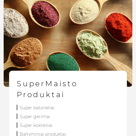
SuperMaisto
Produktai
Super batonėliai.
Super gėrimai.
Super kokteiliai.
Baltyminiai produktai.