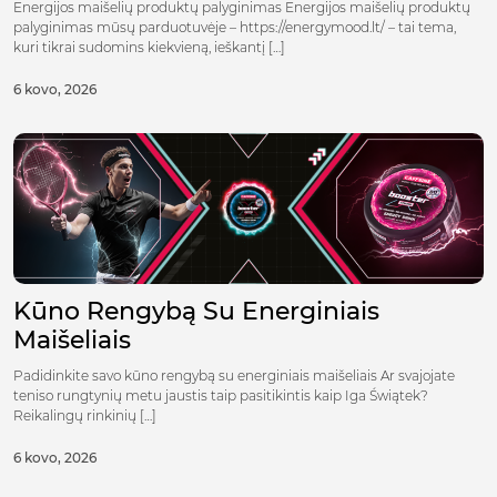
Energijos maišelių produktų palyginimas Energijos maišelių produktų
palyginimas mūsų parduotuvėje – https://energymood.lt/ – tai tema,
kuri tikrai sudomins kiekvieną, ieškantį […]
6 kovo, 2026
Kūno Rengybą Su Energiniais
Maišeliais
Padidinkite savo kūno rengybą su energiniais maišeliais Ar svajojate
teniso rungtynių metu jaustis taip pasitikintis kaip Iga Świątek?
Reikalingų rinkinių […]
6 kovo, 2026