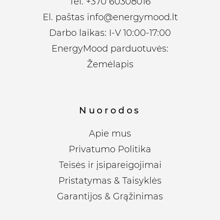
Tel.
+370 60308016
El. paštas
info@energymood.lt
Darbo laikas: I-V 10:00-17:00
EnergyMood parduotuvės:
Žemėlapis
Nuorodos
Apie mus
Privatumo Politika
Teisės ir įsipareigojimai
Pristatymas & Taisyklės
Garantijos & Grąžinimas