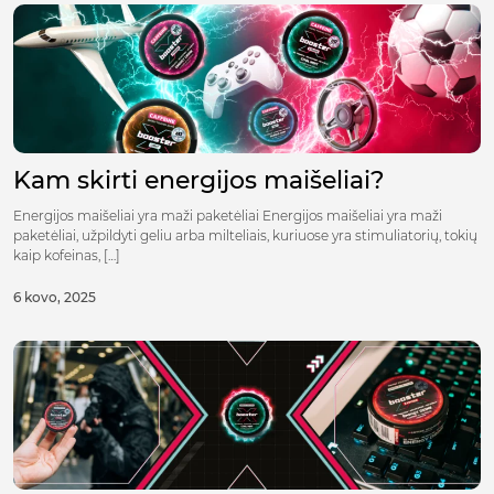
Kam skirti energijos maišeliai?
Energijos maišeliai yra maži paketėliai Energijos maišeliai yra maži
paketėliai, užpildyti geliu arba milteliais, kuriuose yra stimuliatorių, tokių
kaip kofeinas, […]
6 kovo, 2025