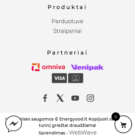
Produktai
Parduotuvė
Straipsniai
Partneriai
0
Visos teisės saugomos © Energyood.lt Kopijuoti svetainės
turinį griežtai draudžiama!
WebWave
Sprendimas -