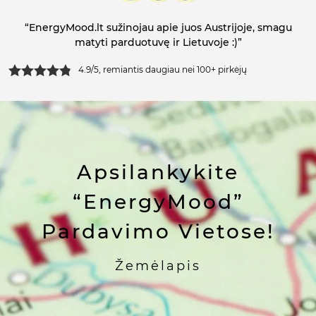
“EnergyMood.lt sužinojau apie juos Austrijoje, smagu
matyti parduotuvę ir Lietuvoje :)”
4.9/5, remiantis daugiau nei 100+ pirkėjų
Apsilankykite
“EnergyMood”
Pardavimo Vietose!
Žemėlapis