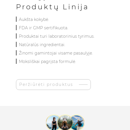
Produktų Linija
Aukšta kokybė.
FDA ir GMP sertifikuota.
Produktai turi laboratorinius tyrimus.
Natūralūs ingredientai.
Žinomi gamintojai visame pasaulyje.
Moksliškai pagrįsta formulė.
Peržiūrėti produktus